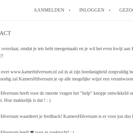
AANMELDEN
INLOGGEN
GEZO
ACT
 overslaat, omdat je iets hebt meegemaakt en je wil het even kwijt aan
!!
g over www.kamerhilversum.nl zal in al zijn hoedanigheid zorgvuldi
 nodig zal KamersHilversum je op alle mogelijke wijze een verantwoo
ilversum heeft voor de meeste vragen het "help" knopje ontwikkeld o
n. Hoe makkelijk is dat ! : )
lversum waardeert je feedback! KamersHilversum is er voor jou dus k
lversum heeft ❤ voor je zoektocht! : )