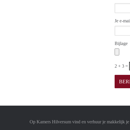
Je e-mai
Bijlage
2 + 3 =
Op Kamers Hilversum vind en verhuur je makkelijk j