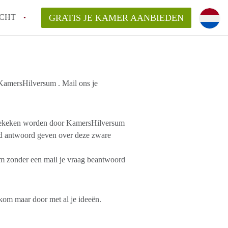
CHT
GRATIS JE KAMER AANBIEDEN
 KamersHilversum . Mail ons je
g bekeken worden door KamersHilversum
rd antwoord geven over deze zware
m zonder een mail je vraag beantwoord
om maar door met al je ideeën.