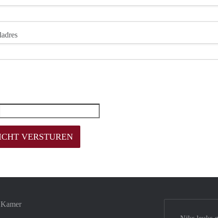
ladres
e Kamer