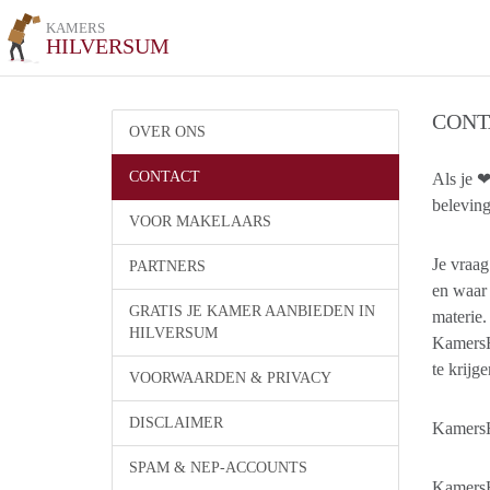
KAMERS
HILVERSUM
CONT
OVER ONS
CONTACT
Als je ❤
beleving
VOOR MAKELAARS
Je vraa
PARTNERS
en waar
GRATIS JE KAMER AANBIEDEN IN
materie.
HILVERSUM
KamersH
te krijge
VOORWAARDEN & PRIVACY
DISCLAIMER
KamersHi
SPAM & NEP-ACCOUNTS
KamersHi