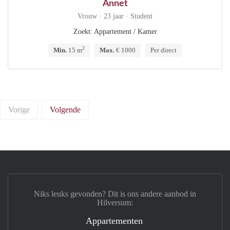
Annet
Vrouw · 23 jaar · Student
Zoekt: Appartement / Kamer
2
Min.
15 m
Max.
€ 1000
Per direct
Vorige
Volgende
Niks leuks gevonden? Dit is ons andere aanbod in
Hilversum:
Appartementen