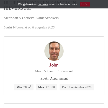
HUURDERS ZOEKEN KAMERS IN
OK!
We gebruiken
cookies
voor de beste service
HILVERSUM
Meer dan 53 actieve Kamer-zoekers
Laatst bijgewerkt op 8 augustus 2026
John
Man · 59 jaar · Professional
Zoekt: Appartement
2
Min.
70 m
Max.
€ 1300
Per 01 september 2026