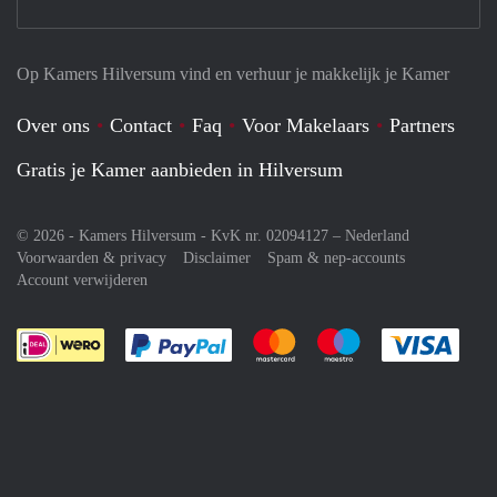
Op Kamers Hilversum vind en verhuur je makkelijk je Kamer
Over ons
Contact
Faq
Voor Makelaars
Partners
Gratis je Kamer aanbieden in Hilversum
© 2026 - Kamers Hilversum - KvK nr. 02094127 –
Nederland
Voorwaarden & privacy
Disclaimer
Spam & nep-accounts
Account verwijderen
Je rekent gemakkelijk af met Paypal
Je rekent gemakkelijk af met M
Je rekent gemakkelij
Je re