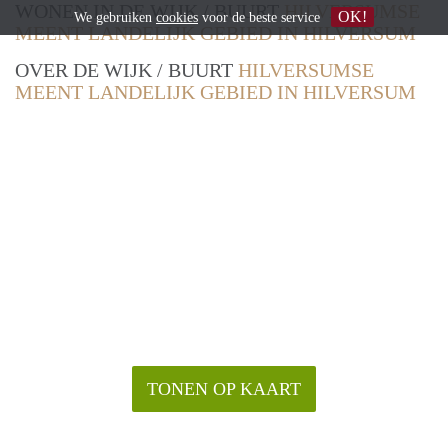
WONEN IN DE WIJK / BUURT
HILVERSUMSE
OK!
We gebruiken
cookies
voor de beste service
MEENT LANDELIJK GEBIED IN HILVERSUM
OVER DE WIJK / BUURT
HILVERSUMSE
MEENT LANDELIJK GEBIED IN HILVERSUM
TONEN OP KAART