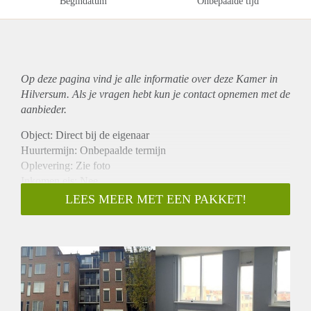
Begindatum
Onbepaalde tijd
Op deze pagina vind je alle informatie over deze Kamer in
Hilversum. Als je vragen hebt kun je contact opnemen met de
aanbieder.
Object: Direct bij de eigenaar
Huurtermijn: Onbepaalde termijn
Oplevering: Zie foto
Inkomen eis: Nee
Garantiestelling mogelijk: Nee
LEES MEER MET EEN PAKKET!
Borg: 1 Maand
Bemiddeling kosten: Nee
Woningdelers toegestaan: Nee
Huisdieren toegestaan: Afhankelijk van de Eigenaar
Huurtoeslag grens: Ja
Geschikt voor studenten: Afhankelijk van de Eigenaar