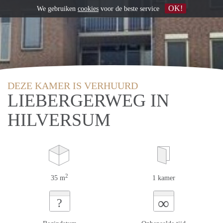
OK!
We gebruiken
cookies
voor de beste service
DEZE KAMER IS VERHUURD
LIEBERGERWEG IN
HILVERSUM
2
35 m
1 kamer
∞
?