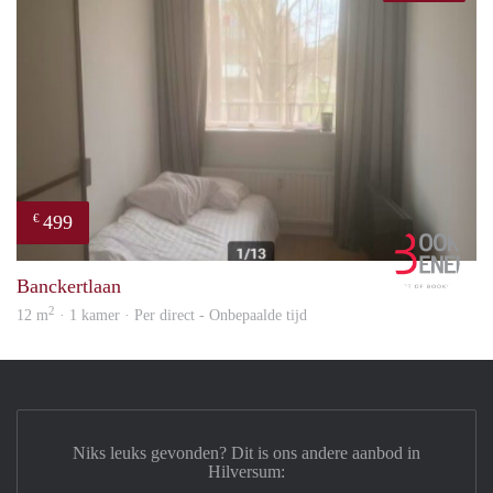
499
€
Book
Banckertlaan
2
12 m
· 1 kamer · Per direct - Onbepaalde tijd
Niks leuks gevonden? Dit is ons andere aanbod in
Hilversum: