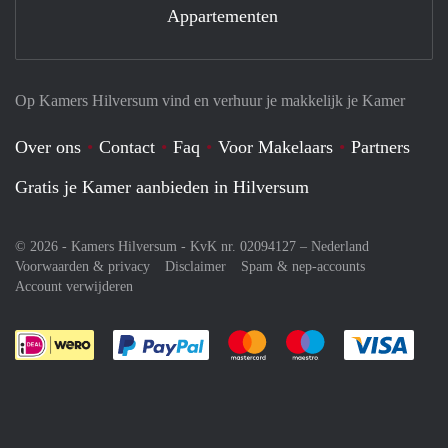
Appartementen
Op Kamers Hilversum vind en verhuur je makkelijk je Kamer
Over ons
Contact
Faq
Voor Makelaars
Partners
Gratis je Kamer aanbieden in Hilversum
© 2026 - Kamers Hilversum - KvK nr. 02094127 –
Nederland
Voorwaarden & privacy
Disclaimer
Spam & nep-accounts
Account verwijderen
Je rekent gemakkelijk af met Paypal
Je rekent gemakkelijk af met M
Je rekent gemakkelij
Je re