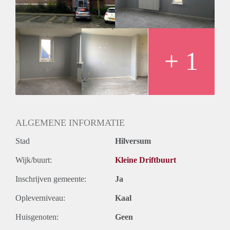
Huurtermijn
Onbepaalde termijn
Oplevering
Kaal
+ 1
ALGEMENE INFORMATIE
Stad
Hilversum
Wijk/buurt:
Kleine Driftbuurt
Inschrijven gemeente:
Ja
Opleverniveau:
Kaal
Huisgenoten:
Geen