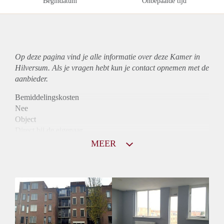
Begindatum
Onbepaalde tijd
Op deze pagina vind je alle informatie over deze Kamer in
Hilversum. Als je vragen hebt kun je contact opnemen met de
aanbieder.
Bemiddelingskosten
Nee
Object
Direct bij de eigenaar
Borg
MEER
850
Garantiestelling
Niet mogelijk
Huurtoeslag
Mogelijk
Inkomen eis
N.V.T.