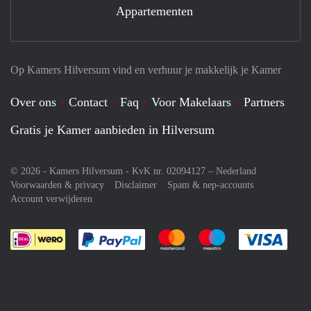
Appartementen
Op Kamers Hilversum vind en verhuur je makkelijk je Kamer
Over ons
Contact
Faq
Voor Makelaars
Partners
Gratis je Kamer aanbieden in Hilversum
© 2026 - Kamers Hilversum - KvK nr. 02094127 –
Nederland
Voorwaarden & privacy
Disclaimer
Spam & nep-accounts
Account verwijderen
Je rekent gemakkelijk af met Paypal
Je rekent gemakkelijk af met M
Je rekent gemakkelij
Je re