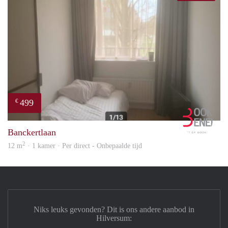
499
€
Book
Banckertlaan
2
12 m
· 1 kamer · Per direct - Onbepaalde tijd
Niks leuks gevonden? Dit is ons andere aanbod in
Hilversum: