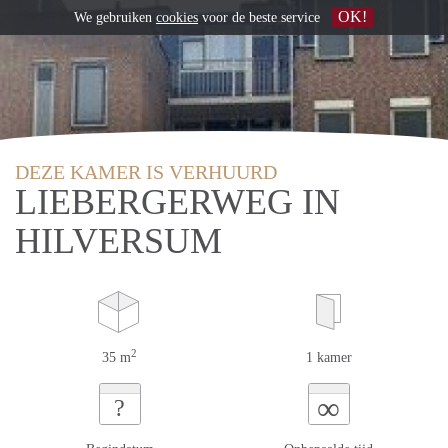
OK!
We gebruiken
cookies
voor de beste service
DEZE KAMER IS VERHUURD
LIEBERGERWEG IN
HILVERSUM
2
35 m
1 kamer
∞
?