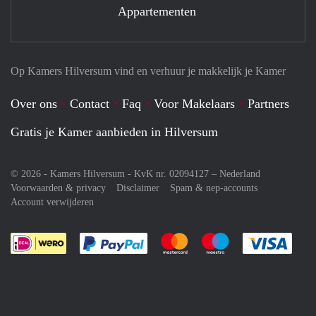
Appartementen
Op Kamers Hilversum vind en verhuur je makkelijk je Kamer
Over ons
Contact
Faq
Voor Makelaars
Partners
Gratis je Kamer aanbieden in Hilversum
© 2026 - Kamers Hilversum - KvK nr. 02094127 –
Nederland
Voorwaarden & privacy
Disclaimer
Spam & nep-accounts
Account verwijderen
Je rekent gemakkelijk af met Paypal
Je rekent gemakkelijk af met M
Je rekent gemakkelij
Je re