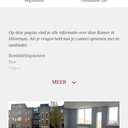
Begindatum
Onbepaalde tijd
Op deze pagina vind je alle informatie over deze Kamer in
Hilversum. Als je vragen hebt kun je contact opnemen met de
aanbieder.
Bemiddelingskosten
Nee
Object
Direct bij de eigenaar
Borg
MEER
850
Garantiestelling
Niet mogelijk
Huurtoeslag
Mogelijk
Inkomen eis
N.V.T.