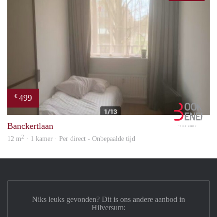
499
€
Book
Banckertlaan
2
12 m
· 1 kamer · Per direct - Onbepaalde tijd
Niks leuks gevonden? Dit is ons andere aanbod in
Hilversum: