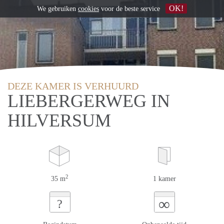
OK!
We gebruiken
cookies
voor de beste service
DEZE KAMER IS VERHUURD
LIEBERGERWEG IN
HILVERSUM
2
35 m
1 kamer
∞
?