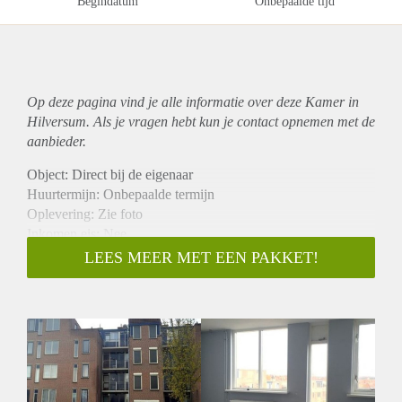
Begindatum
Onbepaalde tijd
Op deze pagina vind je alle informatie over deze Kamer in
Hilversum. Als je vragen hebt kun je contact opnemen met de
aanbieder.
Object: Direct bij de eigenaar
Huurtermijn: Onbepaalde termijn
Oplevering: Zie foto
Inkomen eis: Nee
Garantiestelling mogelijk: Nee
LEES MEER MET EEN PAKKET!
Borg: 1 Maand
Bemiddeling kosten: Nee
Woningdelers toegestaan: Nee
Huisdieren toegestaan: Afhankelijk van de Eigenaar
Huurtoeslag grens: Ja
Geschikt voor studenten: Afhankelijk van de Eigenaar