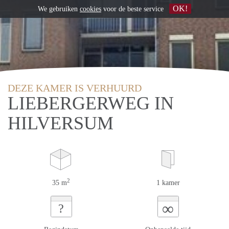
OK!
We gebruiken
cookies
voor de beste service
DEZE KAMER IS VERHUURD
LIEBERGERWEG IN
HILVERSUM
2
35 m
1 kamer
∞
?