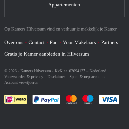
Appartementen
Op Kamers Hilversum vind en verhuur je makkelijk je Kamer
Over ons
Contact
Faq
Voor Makelaars
Partners
Gratis je Kamer aanbieden in Hilversum
© 2026 - Kamers Hilversum - KvK nr. 02094127 –
Nederland
Voorwaarden & privacy
Disclaimer
Spam & nep-accounts
Account verwijderen
Je rekent gemakkelijk af met Paypal
Je rekent gemakkelijk af met M
Je rekent gemakkelij
Je re