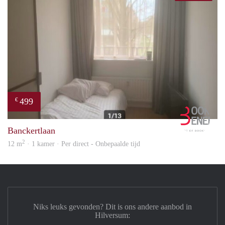
499
€
Book
Banckertlaan
2
12 m
· 1 kamer · Per direct - Onbepaalde tijd
Niks leuks gevonden? Dit is ons andere aanbod in
Hilversum: