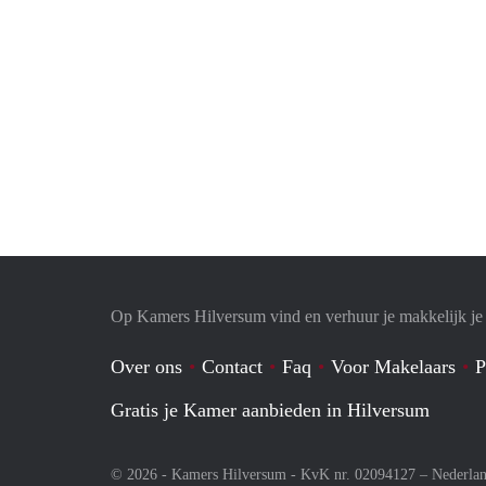
Op Kamers Hilversum vind en verhuur je makkelijk j
Over ons
Contact
Faq
Voor Makelaars
P
Gratis je Kamer aanbieden in Hilversum
© 2026 - Kamers Hilversum - KvK nr. 02094127 –
Nederla