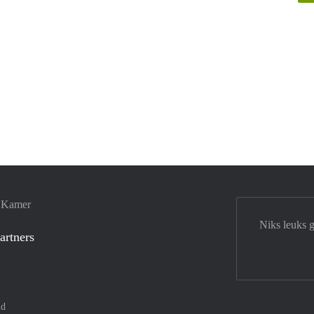
e Kamer
Niks leuks 
artners
nd