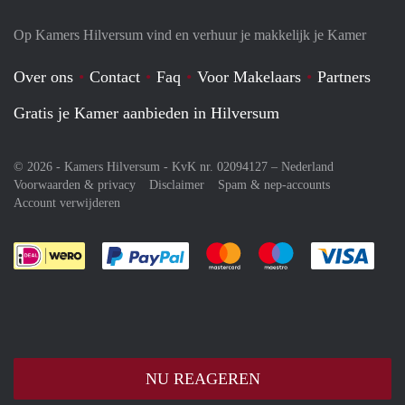
Op Kamers Hilversum vind en verhuur je makkelijk je Kamer
Over ons
Contact
Faq
Voor Makelaars
Partners
Gratis je Kamer aanbieden in Hilversum
© 2026 - Kamers Hilversum - KvK nr. 02094127 –
Nederland
Voorwaarden & privacy
Disclaimer
Spam & nep-accounts
Account verwijderen
Je rekent gemakkelijk af met Paypal
Je rekent gemakkelijk af met M
Je rekent gemakkelij
Je re
NU REAGEREN