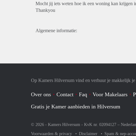
Mocht jij iets weten hoe ik een woning kan krijgen 
Thankyou
Algemene informatie:
Op Kamers Hilversum vind en verhuur je makkelijk j
Over ons
Contact
Faq
Voor Makelaars
P
Gratis je Kamer aanbieden in Hilversum
© 2026 - Kamers Hilversum - KvK nr. 02094127 –
Nederla
Voorwaarden & privacy
Disclaimer
Spam & nep-acco