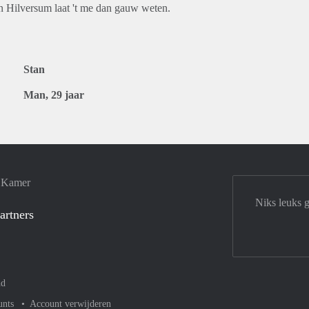
in Hilversum laat 't me dan gauw weten.
Stan
Man, 29 jaar
e Kamer
Niks leuks 
artners
nd
unts
Account verwijderen