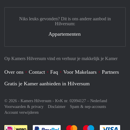
Niks leuks gevonden? Dit is ons andere aanbod in
Hilversum:
Appartementen
Op Kamers Hilversum vind en verhuur je makkelijk je Kamer
Over ons
Contact
Faq
Voor Makelaars
Partners
Gratis je Kamer aanbieden in Hilversum
© 2026 - Kamers Hilversum - KvK nr. 02094127 –
Nederland
Voorwaarden & privacy
Disclaimer
Spam & nep-accounts
Account verwijderen
Je rekent gemakkelijk af met Paypal
Je rekent gemakkelijk af met M
Je rekent gemakkelij
Je re